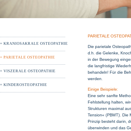
........................................................
PARIETALE OSTEOPA
+
KRANIOSAKRALE OSTEOPATHIE
Die parietale Osteopat
........................................................
d.h. die Gelenke, Knoc
+ PARIETALE OSTEOPATHIE
in der Bewegung einge
........................................................
die langfristige Wieder
+ VISZERALE OSTEOPATHIE
behandeln! Für die Beh
........................................................
werden.
+ KINDEROSTEOPATHIE
Einige Beispiele:
........................................................
Eine sehr sanfte Metho
Fehlstellung halten, wi
Strukturen maximal aus
Tension« (PBMT). Die M
Prinzip besteht darin
überwinden und das Gel